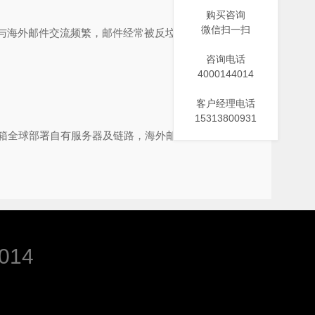
购买咨询
微信扫一扫
与海外邮件交流频繁，邮件经常被反垃圾组织拉黑，导
咨询电话
4000144014
客户经理电话
15313800931
箱全球部署自有服务器及链路，海外邮件收发畅通无
014