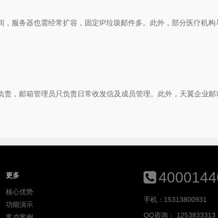
间，服务器也需经常扩容，固定IP垃圾邮件多。此外，部分医疗机构
负责，邮箱管理员只负责日常收发信及成员管理。此外，天翼企业邮
。
4000144
更多
核心优势
手机：15313800931
功能演示
QQ咨询：
1253833313
客户案例