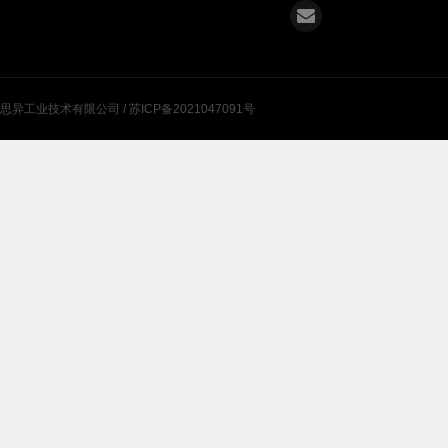
肃思异工业技术有限公司 /
苏ICP备2021047091号