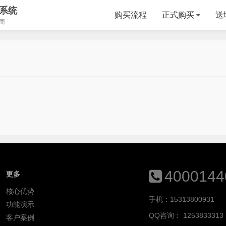
系统
购买流程
正式购买
送
商
4000144
更多
核心优势
手机：15313800931
功能演示
QQ咨询：
1253833313
客户案例