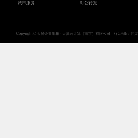
城市服务
对公转账
Copyright ©
天翼企业邮箱 · 天翼云计算（南京）有限公司
/ 代理商：甘